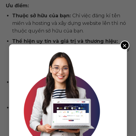
Ưu điểm:
Thuộc sở hữu của bạn:
Chỉ việc đăng kí tên
miền và hosting và xây dựng website lên thì nó
thuộc quyền sở hữu của bạn.
Thể hiện uy tín và giá trị và thương hiệu:
×
Website giới thiệu đầy đủ về đơn vị, hoặc công ty
đến khách hàng. Tạo sự tin tưởng về dịch vụ và
sản phẩm của công ty vì đó là tiếng nói của
doanh nghiệp bạn trên nền tảng kỹ thuật số.
Chi phí thấp:
Chi phí dành cho website so với
những loại hình dịch vụ marketing truyền
thống thấp hơn và mang lại hiệu quả cao hơn.
Tính tùy biến cao:
Bạn có thể tùy chỉnh giao
diện, chức năng, tích hợp các phần mềm quản
lý, cách thức bán hàng, cách tiếp cận khách
hàng và nó đặc biệt nói lên thương hiệu – nét