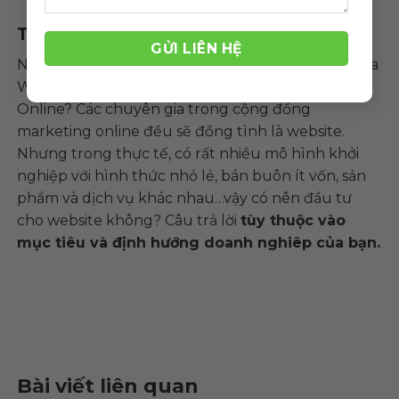
Tổng kết
Nếu bạn hỏi rằng nên lựa chọn hình thức nào giữa
Website và Fanpage để làm kênh Marketing
Online? Các chuyên gia trong cộng đồng
marketing online đều sẽ đồng tình là website.
Nhưng trong thực tế, có rất nhiều mô hình khởi
nghiệp với hình thức nhỏ lẻ, bán buôn ít vốn, sản
phẩm và dịch vụ khác nhau…vậy có nên đầu tư
cho website không? Câu trả lời
tùy thuộc vào
mục tiêu và định hướng doanh nghiêp của bạn.
Bài viết liên quan