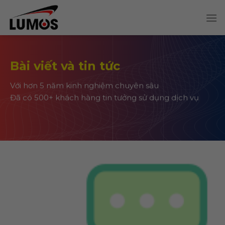
Skip
to
content
Bài viết và tin tức
Với hơn 5 năm kinh nghiệm chuyên sâu
Đã có 500+ khách hàng tin tưởng sử dụng dịch vụ