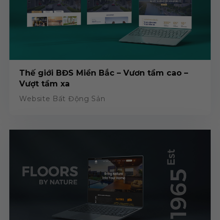
Thế giới BĐS Miền Bắc – Vươn tầm cao –
Vượt tầm xa
Website Bất Động Sản