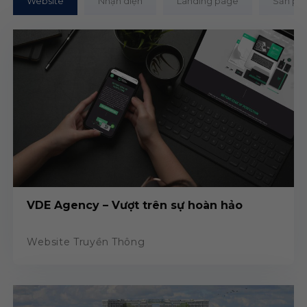
Website
Nhận diện
Landing page
Sản ph
VDE Agency – Vượt trên sự hoàn hảo
Website Truyền Thông