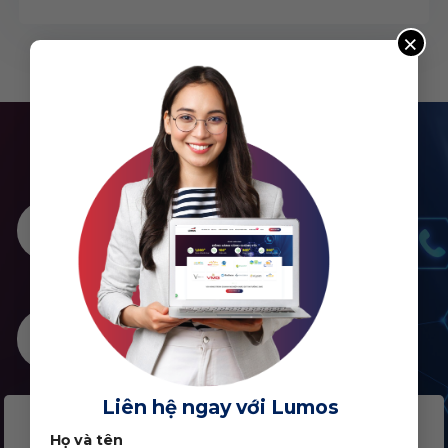
×
ĐỐI TÁC – KHÁCH HÀNG
ĐỒNG HÀNH CÙNG CHÚNG TÔI
+
+
1,000
0
Dự án đã triển khai
Chiến dịch
+
+
0
0
Khách hàng
Đối tác tiêu biểu
Liên hệ ngay với Lumos
Họ và tên