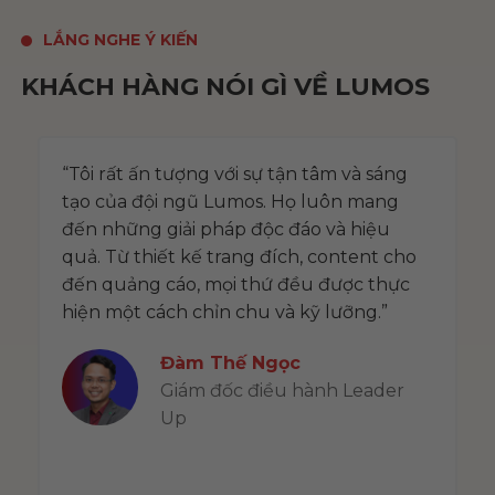
LẮNG NGHE Ý KIẾN
KHÁCH HÀNG NÓI GÌ VỀ LUMOS
“Tôi rất ấn tượng với sự tận tâm và sáng
“
tạo của đội ngũ Lumos. Họ luôn mang
t
đến những giải pháp độc đáo và hiệu
h
quả. Từ thiết kế trang đích, content cho
t
đến quảng cáo, mọi thứ đều được thực
l
ng
hiện một cách chỉn chu và kỹ lưỡng.”
t
Đàm Thế Ngọc
Giám đốc điều hành Leader
Up