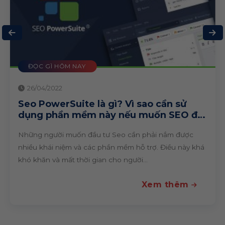
ĐỌC GÌ HÔM NAY
26/04/2022
Landing Page – Công thức bán hàng
đột phá của mọi doanh nghiệp
Landing Page được mệnh danh là “ông hoàng” nền
tảng bán hàng trong giới Digital Marketing bởi những
ưu điểm và lợi ích “khủng khiếp” của nó. Trong các
chiến...
Xem thêm