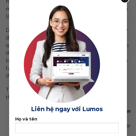
nhưng có vẻ như nó cũng có thể đã phát hiện ra
một số mối lo ngại có thể xảy ra trong tương lai, đó
là lý do tại sao họ cắt giảm chúng.
Dù bằng cách nào, Facebook nói rằng những thay
đổi sẽ không ảnh hưởng đến đại đa số các nhà
quảng cáo và nhiều tùy chọn nhắm mục tiêu theo
đối tượng khác vẫn có sẵn. Vì vậy, bạn vẫn có thể
loại trừ mọi người nếu muốn, bạn có thể phải sáng
tạo hơn trong suy nghĩ của mình về vấn đề target
đối tượng trong quảng cáo.
Tác động, trong trường hợp này, nên ở mức tối
thiểu, nhưng vẫn đáng được ghi nhận.
Liên hệ ngay với Lumos
Dịch: Tùng Anh / Lumos Việt Nam
Họ và tên
Theo : Socialmediatoday