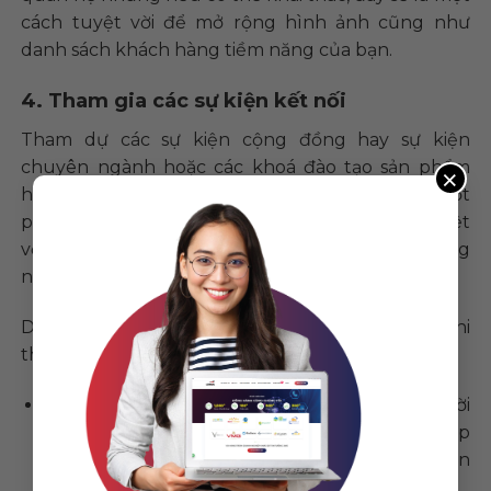
cách tuyệt vời để mở rộng hình ảnh cũng như
danh sách khách hàng tiềm năng của bạn.
4. Tham gia các sự kiện kết nối
Tham dự các sự kiện cộng đồng hay sự kiện
chuyên ngành hoặc các khoá đào tạo sản phẩm
×
hay phát triển kỹ năng lãnh đạo, v.v nên là một
phần thói quen của bạn bởi đây là một cách tuyệt
vời để phát triển mức độ ảnh hưởng cá nhân cũng
như mối quan hệ của doanh nghiệp.
Dưới đây là bốn điều cơ bản cần lưu ý trước khi
tham gia các sự kiện kết nối:
Mục tiêu của các event chủ yếu giúp mọi người
làm quen, gắn kết và tìm kiếm thêm cơ hội hợp
tác. Đừng quá nặng nề hay buộc phải hoàn
thành chỉ tiêu có thêm bao nhiêu khách hàng!