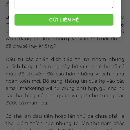
điểm này họ chưa có nhu cầu mua.
Liên hệ lại những khách hàng tiềm năng này sau
mỗi 2 tháng và hỏi xem các ưu tiên của họ đã thay
đổi như thế nào, liệu họ có thay đổi gì về nhu cầu
và có đang gặp khó khăn gì với vấn đề trước đó họ
đã chia sẻ hay không?
Đầu tư các chiến dịch tiếp thị tới nhóm những
khách hàng tiềm năng này bởi vì ít nhất họ đã có
mức độ chuyển đổi cao hơn những khách hàng
hoàn toàn mới. Bổ sung thông tin của họ vào các
email marketing với nội dung phù hợp, gửi cho họ
các bài blog có liên quan và giữ cho tương tác
được cá nhân hóa.
Có thể lần đầu tiên hoặc lần thứ ba chưa phải là
thời điểm thích hợp nhưng tới lần thứ năm chắc