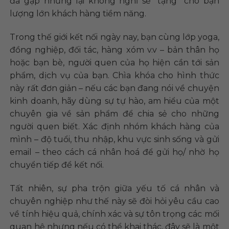
đã gặp nhưng lại không nghĩ sẽ “tặng” cho bạn
lượng lớn khách hàng tiềm năng.
Trong thế giới kết nối ngày nay, bạn cùng lớp yoga,
đồng nghiệp, đối tác, hàng xóm v.v – bản thân họ
hoặc bạn bè, người quen của họ hiện cần tới sản
phẩm, dịch vụ của bạn. Chìa khóa cho hình thức
này rất đơn giản – nếu các bạn đang nói về chuyện
kinh doanh, hãy dùng sự tự hào, am hiểu của một
chuyên gia về sản phẩm để chia sẻ cho những
người quen biết. Xác định nhóm khách hàng của
mình – độ tuổi, thu nhập, khu vực sinh sống và gửi
email – theo cách cá nhân hoá để gửi họ/ nhờ họ
chuyển tiếp để kết nối.
Tất nhiên, sự pha trộn giữa yếu tố cá nhân và
chuyên nghiệp như thế này sẽ đòi hỏi yêu cầu cao
về tính hiệu quả, chính xác và sự tôn trọng các mối
quan hệ nhưng nếu có thể khai thác, đây sẽ là một