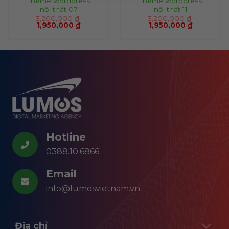
Theme wordpress
Theme wordpress
nội thất 07
nội thất 11
3,200,000
₫
3,200,000
₫
1,950,000
₫
1,950,000
₫
Hotline
0388.10.6866
Email
info@lumosvietnam.vn
Địa chỉ