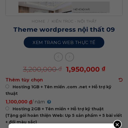
HOME
/
KIẾN TRÚC - NỘI THẤT
Theme wordpress nội thất 09
XEM TRANG WEB THỰC TẾ
3,200,000
1,950,000
₫
₫
Thêm tùy chọn
Hosting 1GB + Tên miền .com .net + Hỗ trợ kỹ
thuật
1,100,000 ₫
/ năm
Hosting 2GB + Tên miền + Hỗ trợ kỹ thuật
(Tặng gói hoàn thiện Web: Up 5 sản phẩm + 5 bài viết
+ đổi màu sắc)
×