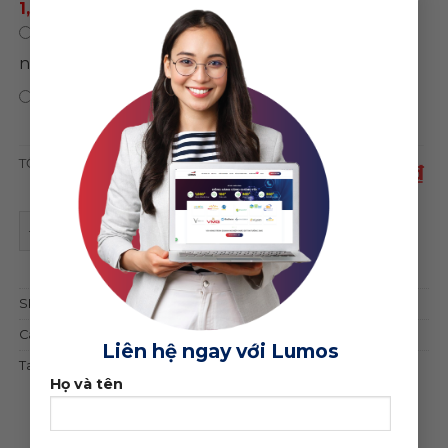
1,500,000 ₫
/ năm
0 ₫
/
Chỉ mua theme, không sử dụng hosting
năm
0 ₫
Bảo hành trọn đời web
TỔNG CỘNG
1,950,000 ₫
Theme wordpress nội thất 09 quantity
ĐẶT MUA GIAO DIỆN
SKU:
6884
Category:
Kiến trúc - Nội thất
Liên hệ ngay với Lumos
Tag:
nội thất
Họ và tên