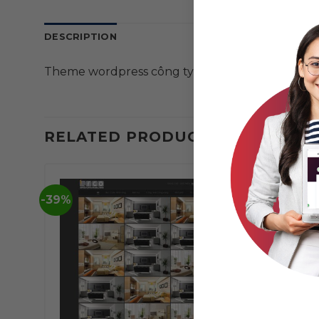
DESCRIPTION
Theme wordpress công ty kiến trúc 02
RELATED PRODUCTS
-39%
-39%