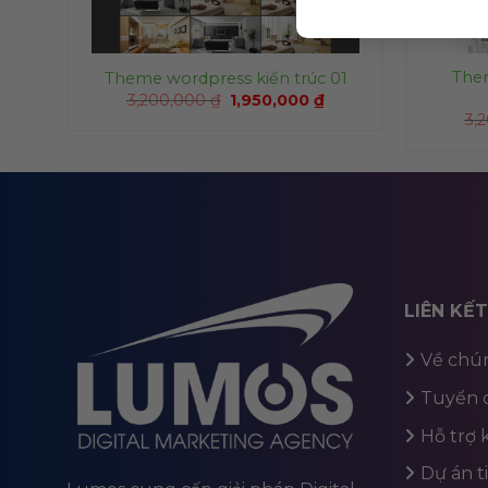
The
Theme wordpress kiến trúc 01
3,200,000
₫
1,950,000
₫
3,
LIÊN KẾ
Về chún
Tuyển 
Hỗ trợ
Dự án t