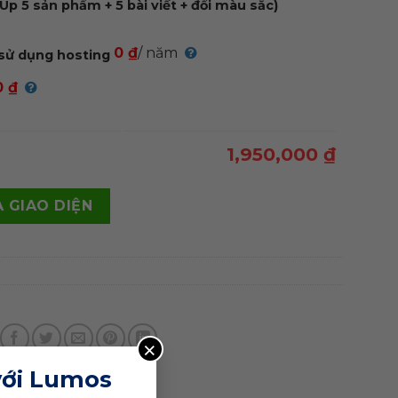
Up 5 sản phẩm + 5 bài viết + đổi màu sắc)
0 ₫
/ năm
sử dụng hosting
0 ₫
1,950,000 ₫
iến trúc 02 quantity
 GIAO DIỆN
×
với Lumos