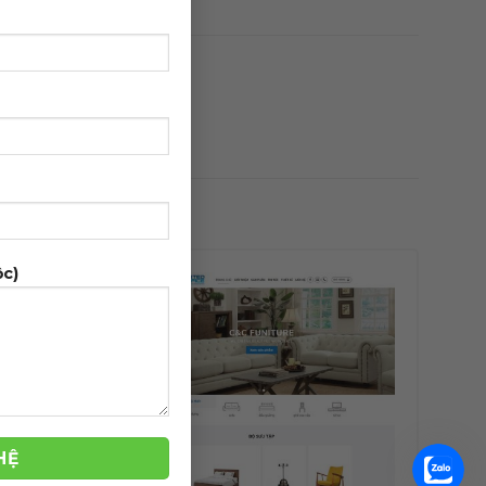
ộc)
-39%