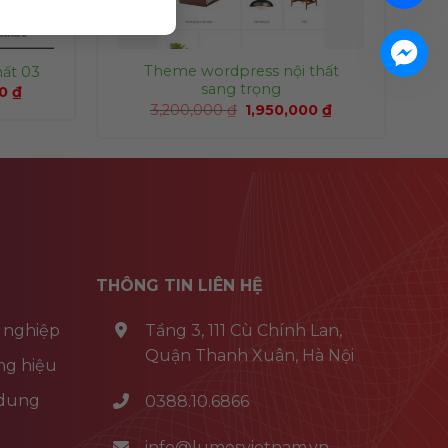
Theme wordpress nội thất
ất 03
sang trọng
00
₫
3,200,000
₫
1,950,000
₫
THÔNG TIN LIÊN HỆ
 nghiệp
Tầng 3, 111 Cù Chính Lan,
Quận Thanh Xuân, Hà Nội
ng hiệu
 dung
0388.10.6866
info@lumosvietnam.vn