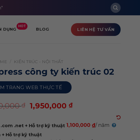
m"
HOT
LIÊN HỆ TƯ VẤN
N DỤNG
BLOG
ME
/
KIẾN TRÚC - NỘI THẤT
ess công ty kiến trúc 02
M TRANG WEB THỰC TẾ
00,000
1,950,000
₫
₫
1,100,000 ₫
/ năm
.com .net + Hỗ trợ kỹ thuật
+ Hỗ trợ kỹ thuật