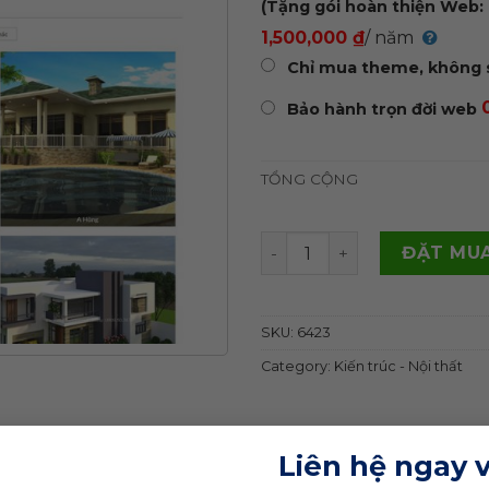
(Tặng gói hoàn thiện Web: 
1,500,000 ₫
/ năm
Chỉ mua theme, không 
Bảo hành trọn đời web
TỔNG CỘNG
Theme wordpress công ty k
ĐẶT MUA
SKU:
6423
Category:
Kiến trúc - Nội thất
Liên hệ ngay 