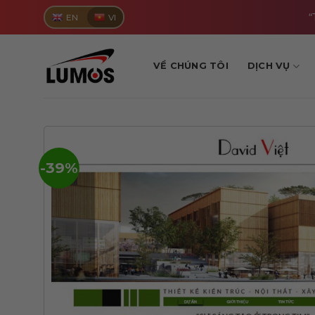
Skip
“
EN
VI
to
content
VỀ CHÚNG TÔI
DỊCH VỤ
-39%