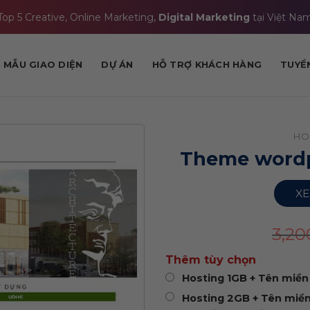
Top 5 Creative, Online Marketing,
Digital Marketing
tại Việt Na
MẪU GIAO DIỆN
DỰ ÁN
HỖ TRỢ KHÁCH HÀNG
TUYỂ
HO
Theme wordpr
XE
3,2
Thêm tùy chọn
Hosting 1GB + Tên miền 
Hosting 2GB + Tên miền 