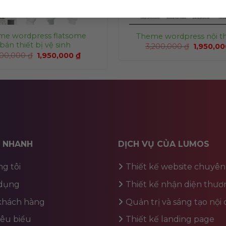
me wordpress flatsome
Theme wordpress nội th
bán thiết bị vệ sinh
3,200,000
₫
1,950,0
200,000
₫
1,950,000
₫
T NHANH
DỊCH VỤ CỦA LUMOS
g tôi
Thiết kế website chuyên
dụng
Thiết kế nhận diện thươ
 khách hàng
Quản trị và sáng tạo nội
iêu biểu
Thiết kế landing page