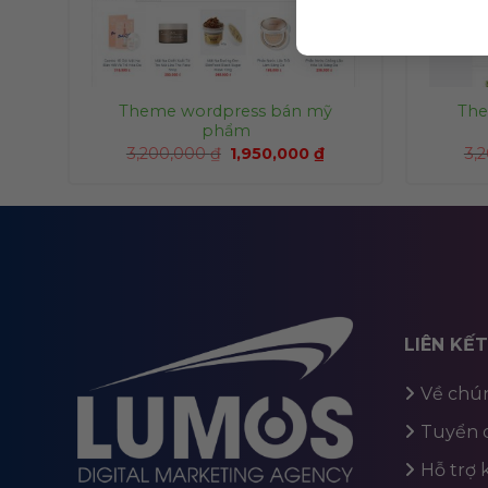
n
Theme wordpress bán mỹ
The
phẩm
3,200,000
₫
1,950,000
₫
3,
LIÊN KẾ
Về chún
Tuyển 
Hỗ trợ