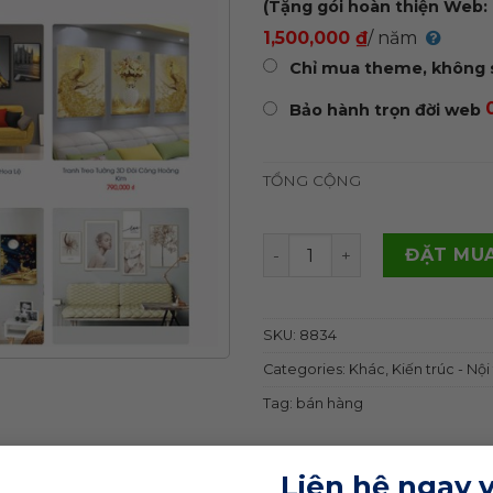
(Tặng gói hoàn thiện Web: 
1,500,000 ₫
/ năm
Chỉ mua theme, không 
Bảo hành trọn đời web
TỔNG CỘNG
Theme wordpress Flatsome
ĐẶT MUA
SKU:
8834
Categories:
Khác
,
Kiến trúc - Nội
Tag:
bán hàng
Liên hệ ngay 