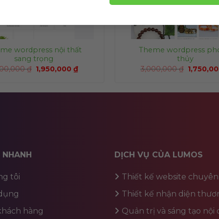
me wordpress nội thất
Theme wordpress ph
sang trọng
thủy
200,000
₫
1,950,000
₫
3,000,000
₫
1,750,0
T NHANH
DỊCH VỤ CỦA LUMOS
g tôi
Thiết kế website chuyên
dụng
Thiết kế nhận diện thươ
 khách hàng
Quản trị và sáng tạo nội