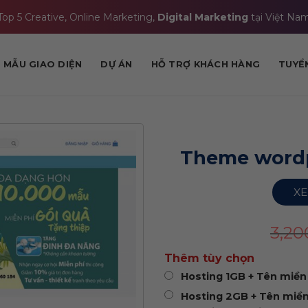
Top 5 Creative, Online Marketing,
Digital Marketing
tại Việt Na
MẪU GIAO DIỆN
DỰ ÁN
HỖ TRỢ KHÁCH HÀNG
TUYỂ
Theme wordp
XE
3,2
Thêm tùy chọn
Hosting 1GB + Tên miền 
Hosting 2GB + Tên miền 