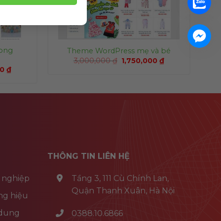
ong
Theme WordPress mẹ và bé
3,000,000
₫
1,750,000
₫
00
₫
THÔNG TIN LIÊN HỆ
 nghiệp
Tầng 3, 111 Cù Chính Lan,
Quận Thanh Xuân, Hà Nội
ng hiệu
 dung
0388.10.6866