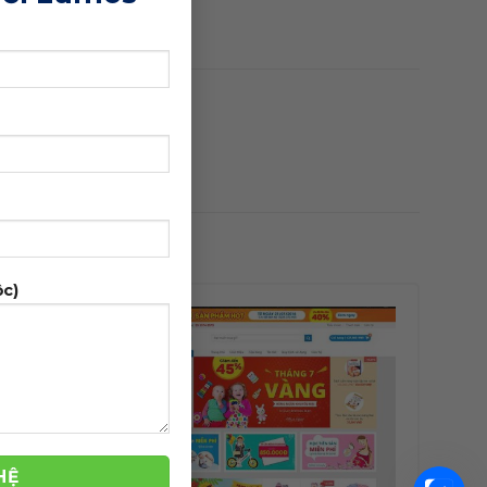
ộc)
-42%