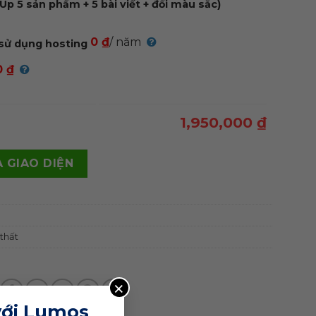
Up 5 sản phẩm + 5 bài viết + đổi màu sắc)
0 ₫
/ năm
sử dụng hosting
0 ₫
1,950,000 ₫
 bán tranh quantity
 GIAO DIỆN
 thất
×
với Lumos