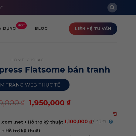
m"
HOT
LIÊN HỆ TƯ VẤN
N DỤNG
BLOG
HOME
/
KHÁC
ress Flatsome bán tranh
M TRANG WEB THỰC TẾ
00,000
1,950,000
₫
₫
1,100,000 ₫
/ năm
.com .net + Hỗ trợ kỹ thuật
+ Hỗ trợ kỹ thuật