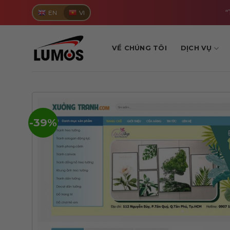
Skip
“
EN
VI
to
content
VỀ CHÚNG TÔI
DỊCH VỤ
-39%