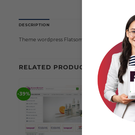
DESCRIPTION
Theme wordpress Flatsome bán tranh
RELATED PRODUCTS
-39%
-39%