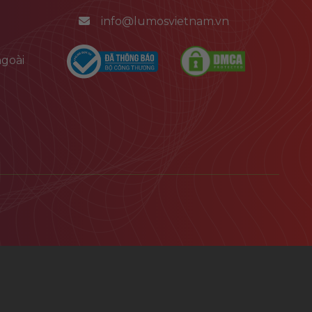
info@lumosvietnam.vn
goài