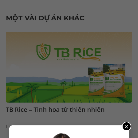
MỘT VÀI DỰ ÁN KHÁC
TB Rice – Tinh hoa từ thiên nhiên
×
Logo