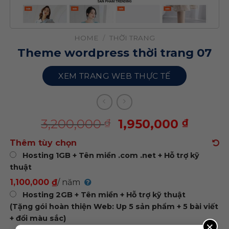
HOME
/
THỜI TRANG
Theme wordpress thời trang 07
XEM TRANG WEB THỰC TẾ
3,200,000
1,950,000
₫
₫
Thêm tùy chọn
Hosting 1GB + Tên miền .com .net + Hỗ trợ kỹ
thuật
1,100,000 ₫
/ năm
Hosting 2GB + Tên miền + Hỗ trợ kỹ thuật
(Tặng gói hoàn thiện Web: Up 5 sản phẩm + 5 bài viết
+ đổi màu sắc)
×