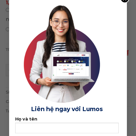
1,500,000 ₫
/ năm
0 ₫
/
Chỉ mua theme, không sử dụng hosting
năm
0 ₫
Bảo hành trọn đời web
TỔNG CỘNG
1,950,000 ₫
Theme wordpress thời trang 07 quantity
ĐẶT MUA GIAO DIỆN
SKU:
14389
Category:
Thời trang
Liên hệ ngay với Lumos
Tag:
bán hàng
Họ và tên