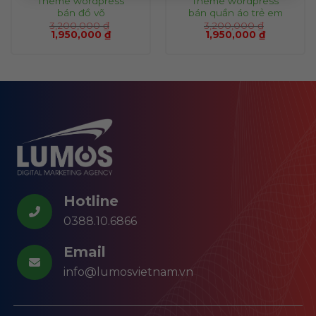
Theme wordpress
Theme wordpress
bán đồ võ
bán quần áo trẻ em
3,200,000
₫
3,200,000
₫
1,950,000
₫
1,950,000
₫
Hotline
0388.10.6866
Email
info@lumosvietnam.vn