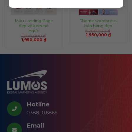
Mẫu Landing Page
Theme wordpress
đẹp về kem nở
bán hàng đẹp
ngực
3,200,000
₫
1,950,000
₫
3,200,000
₫
1,950,000
₫
Hotline
0388.10.6866
Email