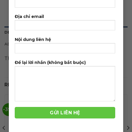
Địa chỉ email
DESCRIPTION
Nội dung liên hệ
ADDITIONAL INFORMATION
Theme wordpress bán đồ trẻ em 01
Để lại lời nhắn (không bắt buộc)
RELATED PRODUCTS
-39%
-39%