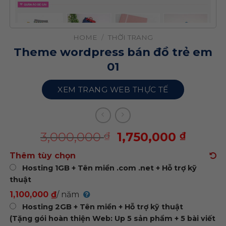
HOME
/
THỜI TRANG
Theme wordpress bán đồ trẻ em
01
XEM TRANG WEB THỰC TẾ
3,000,000
1,750,000
₫
₫
Thêm tùy chọn
Hosting 1GB + Tên miền .com .net + Hỗ trợ kỹ
thuật
1,100,000 ₫
/ năm
Hosting 2GB + Tên miền + Hỗ trợ kỹ thuật
(Tặng gói hoàn thiện Web: Up 5 sản phẩm + 5 bài viết