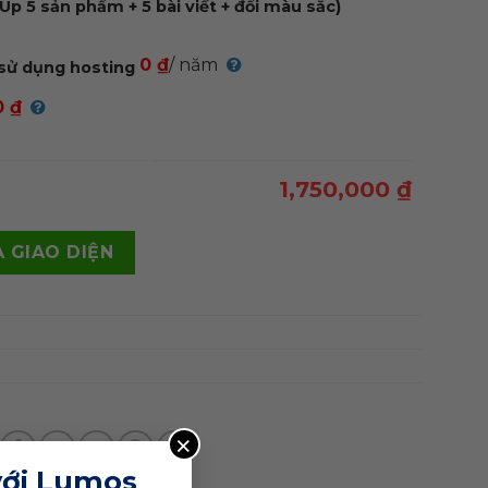
Up 5 sản phẩm + 5 bài viết + đổi màu sắc)
0 ₫
/ năm
sử dụng hosting
0 ₫
1,750,000 ₫
g 01 quantity
 GIAO DIỆN
×
với Lumos