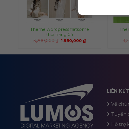
c
Theme wordpress flatsome
The
thời trang 04
3,200,000
₫
1,950,000
₫
3,
LIÊN KẾ
Về chún
Tuyển 
Hỗ trợ