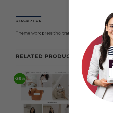
DESCRIPTION
Theme wordpress thời trang 01
RELATED PRODUCTS
-39%
-39%