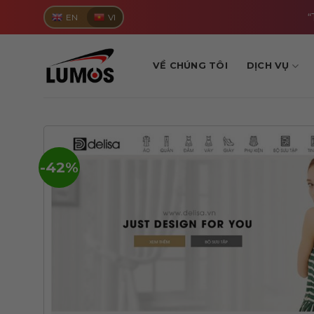
Skip
“
EN
VI
to
content
VỀ CHÚNG TÔI
DỊCH VỤ
-42%