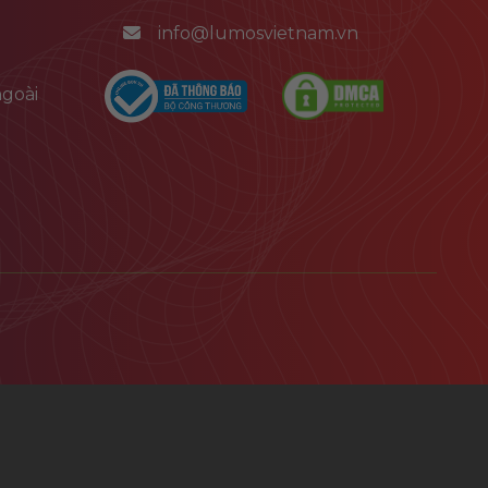
info@lumosvietnam.vn
goài