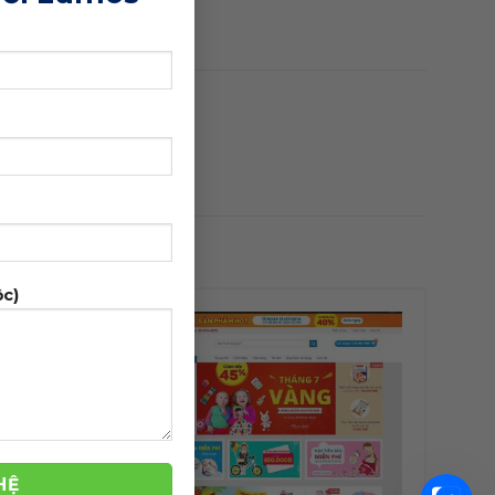
ộc)
-42%