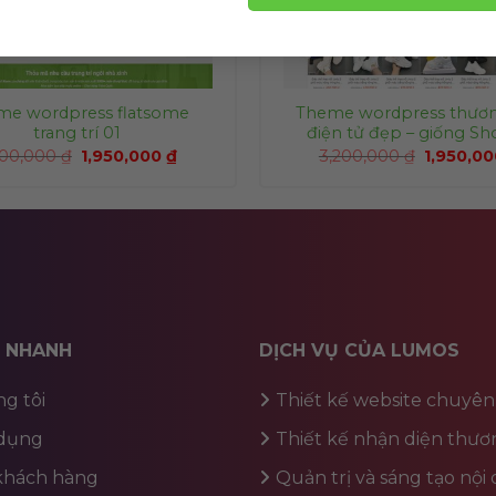
me wordpress flatsome
Theme wordpress thươ
trang trí 01
điện tử đẹp – giống S
200,000
₫
1,950,000
₫
3,200,000
₫
1,950,0
T NHANH
DỊCH VỤ CỦA LUMOS
g tôi
Thiết kế website chuyên
dụng
Thiết kế nhận diện thươ
 khách hàng
Quản trị và sáng tạo nội