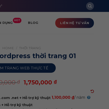
m"
HOT
LIÊN HỆ TƯ VẤN
N DỤNG
BLOG
HOME
/
THỜI TRANG
rdpress thời trang 01
M TRANG WEB THỰC TẾ
00,000
1,750,000
₫
₫
1,100,000 ₫
/ năm
.com .net + Hỗ trợ kỹ thuật
+ Hỗ trợ kỹ thuật