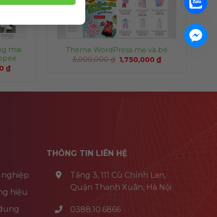
ng mại
Theme WordPress mẹ và bé
hopee
3,000,000
₫
1,750,000
₫
00
₫
THÔNG TIN LIÊN HỆ
 nghiệp
Tầng 3, 111 Cù Chính Lan,
Quận Thanh Xuân, Hà Nội
ng hiệu
 dung
0388.10.6866