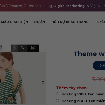
Top 5 Creative, Online Marketing,
Digital Marketing
tại Việt Na
MẪU GIAO DIỆN
DỰ ÁN
HỖ TRỢ KHÁCH HÀNG
TUYỂ
Theme wo
XE
3,0
Thêm tùy chọn
Hosting 1GB + Tên miền 
Hosting 2GB + Tên miền 