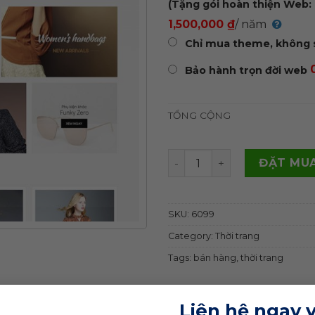
(Tặng gói hoàn thiện Web: 
1,500,000 ₫
/ năm
Chỉ mua theme, không 
Bảo hành trọn đời web
TỔNG CỘNG
Theme wordpress thời tran
ĐẶT MUA
SKU:
6099
Category:
Thời trang
Tags:
bán hàng
,
thời trang
Liên hệ ngay 