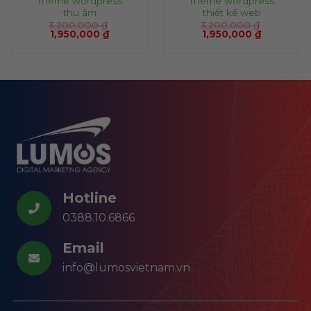
Theme wordpress
Theme wordpress
thu âm
thiết kế web
3,200,000
₫
3,200,000
₫
1,950,000
₫
1,950,000
₫
Hotline
0388.10.6866
Email
info@lumosvietnam.vn