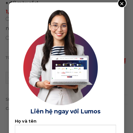
×
+ đổi màu sắc)
1,500,000 ₫
/ năm
0 ₫
/
Chỉ mua theme, không sử dụng hosting
năm
0 ₫
Bảo hành trọn đời web
TỔNG CỘNG
1,750,000 ₫
Theme wordpress năng lượng mặt trời, solar quantity
ĐẶT MUA GIAO DIỆN
SKU:
23279
Category:
Khác
Liên hệ ngay với Lumos
Họ và tên