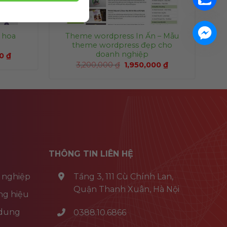
 hoa
Theme wordpress In Ấn – Mẫu
theme wordpress đẹp cho
doanh nghiệp
00
₫
3,200,000
₫
1,950,000
₫
THÔNG TIN LIÊN HỆ
 nghiệp
Tầng 3, 111 Cù Chính Lan,
Quận Thanh Xuân, Hà Nội
ng hiệu
 dung
0388.10.6866