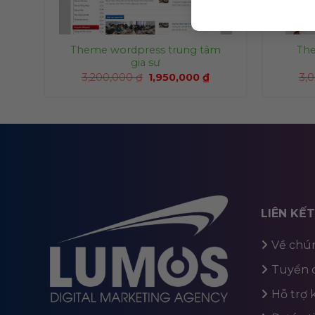
Theme wordpress trung tâm
Th
g
gia sư
3,200,000
₫
1,950,000
₫
3,
LIÊN KẾ
Về chún
Tuyển 
Hỗ trợ