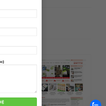
ộc)
-39%