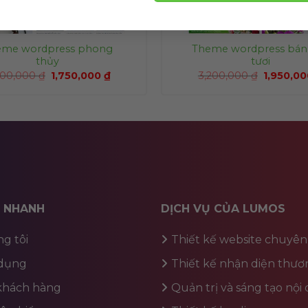
eme wordpress phong
Theme wordpress bán
thủy
tươi
000,000
₫
1,750,000
₫
3,200,000
₫
1,950,0
T NHANH
DỊCH VỤ CỦA LUMOS
g tôi
Thiết kế website chuyên
dụng
Thiết kế nhận diện thươ
 khách hàng
Quản trị và sáng tạo nội