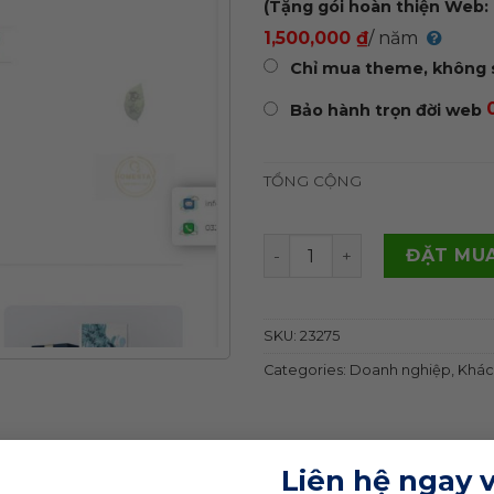
(Tặng gói hoàn thiện Web: 
1,500,000 ₫
/ năm
Chỉ mua theme, không 
Bảo hành trọn đời web
TỔNG CỘNG
Theme wordpress marketi
ĐẶT MUA
SKU:
23275
Categories:
Doanh nghiệp
,
Khác
Liên hệ ngay 