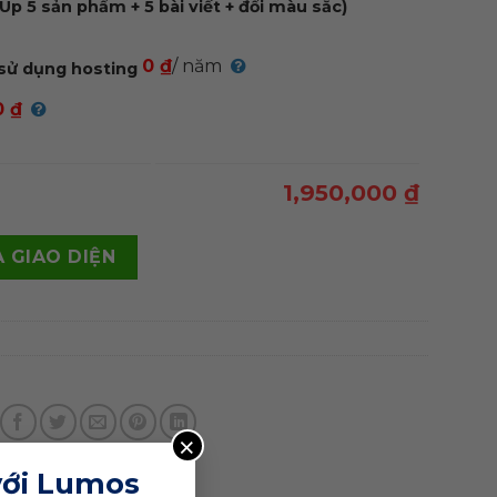
Up 5 sản phẩm + 5 bài viết + đổi màu sắc)
0 ₫
/ năm
sử dụng hosting
0 ₫
1,950,000 ₫
ng 02 quantity
 GIAO DIỆN
×
với Lumos