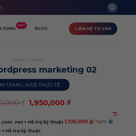
m"
HOT
LIÊN HỆ TƯ VẤN
N DỤNG
BLOG
HOME
/
KHÁC
rdpress marketing 02
M TRANG WEB THỰC TẾ
00,000
1,950,000
₫
₫
1,100,000 ₫
/ năm
.com .net + Hỗ trợ kỹ thuật
+ Hỗ trợ kỹ thuật