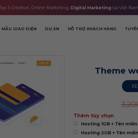
Top 5 Creative, Online Marketing,
Digital Marketing
tại Việt Na
MẪU GIAO DIỆN
DỰ ÁN
HỖ TRỢ KHÁCH HÀNG
TUYỂ
Theme wo
XE
3,2
Thêm tùy chọn
Hosting 1GB + Tên miền 
Hosting 2GB + Tên miền 