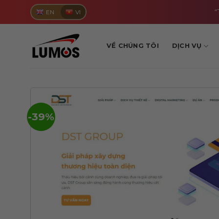
Skip
“
EN
VI
to
content
VỀ CHÚNG TÔI
DỊCH VỤ
-39%