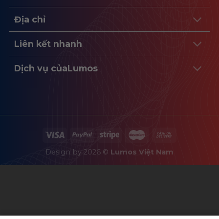
Địa chỉ
Liên kết nhanh
Dịch vụ củaLumos
Design by 2026 ©
Lumos Việt Nam