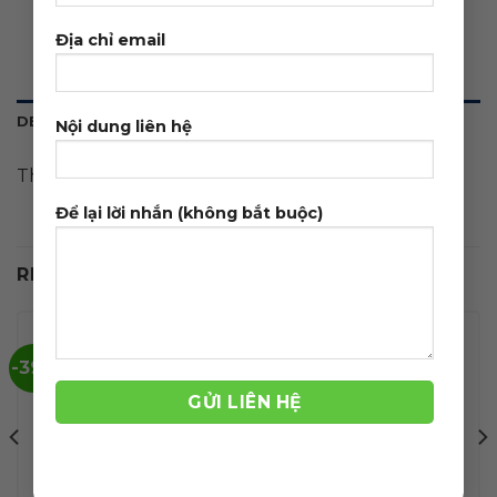
Địa chỉ email
DESCRIPTION
Nội dung liên hệ
Theme wordpress mẹ và bé, baby 01
Để lại lời nhắn (không bắt buộc)
RELATED PRODUCTS
-39%
-39%