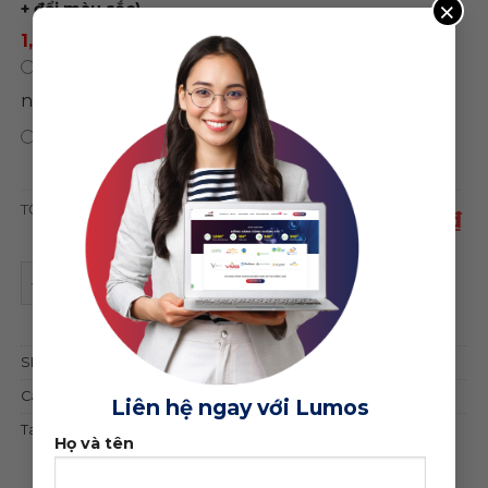
×
+ đổi màu sắc)
1,500,000 ₫
/ năm
0 ₫
/
Chỉ mua theme, không sử dụng hosting
năm
0 ₫
Bảo hành trọn đời web
TỔNG CỘNG
2,100,000 ₫
Theme wordpress mẹ và bé, baby 01 quantity
ĐẶT MUA GIAO DIỆN
SKU:
18500
Categories:
Thời trang
,
Thực phẩm - Thuốc
Liên hệ ngay với Lumos
Tag:
mẹ và bé
Họ và tên