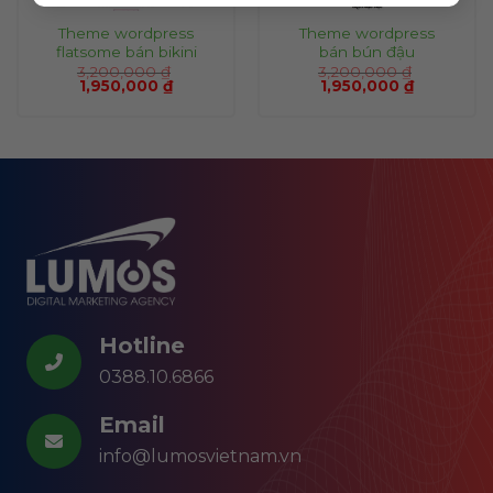
Theme wordpress
Theme wordpress
flatsome bán bikini
bán bún đậu
3,200,000
₫
3,200,000
₫
1,950,000
₫
1,950,000
₫
Hotline
0388.10.6866
Email
info@lumosvietnam.vn