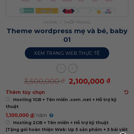
HOME
/
THỜI TRANG
Theme wordpress mẹ và bé, baby
01
XEM TRANG WEB THỰC TẾ
3,500,000
2,100,000
₫
₫
Thêm tùy chọn
Hosting 1GB + Tên miền .com .net + Hỗ trợ kỹ
thuật
1,100,000 ₫
/ năm
Hosting 2GB + Tên miền + Hỗ trợ kỹ thuật
(Tặng gói hoàn thiện Web: Up 5 sản phẩm + 5 bài viết