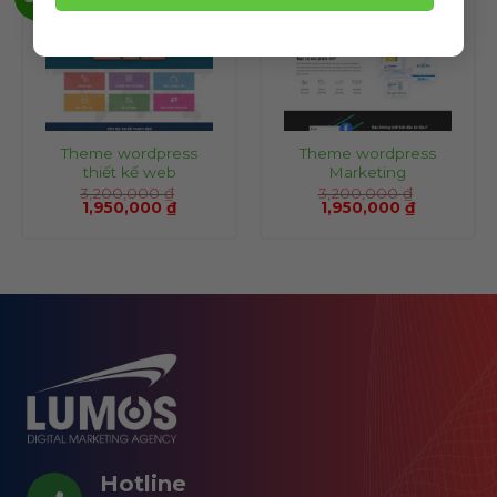
Theme wordpress
Theme wordpress
thiết kế web
Marketing
3,200,000
₫
3,200,000
₫
1,950,000
₫
1,950,000
₫
Hotline