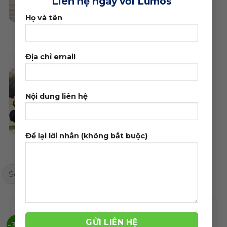
Liên hệ ngay với Lumos
Họ và tên
Thời trang
Thực phẩm - Thuốc
Địa chỉ email
Nội dung liên hệ
Để lại lời nhắn (không bắt buộc)
Tin tức
Xe hơi - Thể thao
Search
for:
-39%
-39%