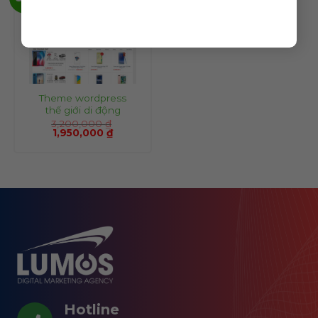
Theme wordpress
thế giới di động
3,200,000
₫
1,950,000
₫
Hotline