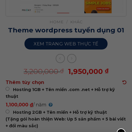
HOME
/
KHÁC
Theme wordpress tuyển dụng 01
XEM TRANG WEB THỰC TẾ
3,200,000
1,950,000
₫
₫
Thêm tùy chọn
Hosting 1GB + Tên miền .com .net + Hỗ trợ kỹ
thuật
1,100,000 ₫
/ năm
Hosting 2GB + Tên miền + Hỗ trợ kỹ thuật
(Tặng gói hoàn thiện Web: Up 5 sản phẩm + 5 bài viết
+ đổi màu sắc)