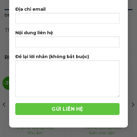
Địa chỉ email
DESCRIPTION
Theme wordpress tuyển dụng 01
Nội dung liên hệ
Để lại lời nhắn (không bắt buộc)
RELATED PRODUCTS
-39%
-39%
Theme wordpress
Theme wordpress
thu âm
bán chó săn