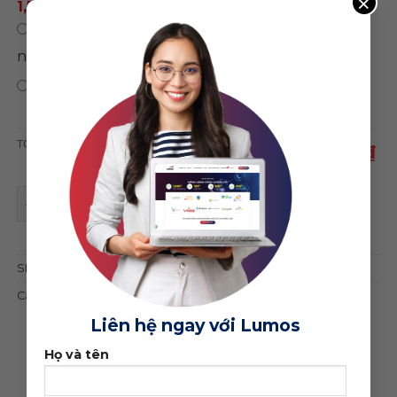
×
1,500,000 ₫
/ năm
0 ₫
/
Chỉ mua theme, không sử dụng hosting
năm
0 ₫
Bảo hành trọn đời web
TỔNG CỘNG
1,950,000 ₫
Theme wordpress tuyển dụng 01 quantity
ĐẶT MUA GIAO DIỆN
SKU:
19448
Category:
Khác
Liên hệ ngay với Lumos
Họ và tên