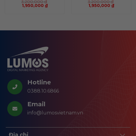
3,200,000
₫
3,200,000
₫
1,950,000
₫
1,950,000
₫
Hotline
0388.10.6866
Email
info@lumosvietnam.vn
Địa chỉ