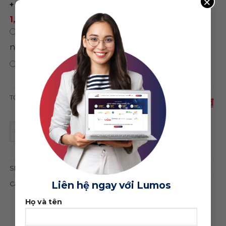
×
+ đổi màu sắc)
1,500,000 ₫
/ năm
0 ₫
/
Chỉ mua theme, không sử dụng hosting
năm
0 ₫
Bảo hành trọn đời web
TỔNG CỘNG
1,950,000 ₫
Theme wordpress trường mầm non quantity
ĐẶT MUA GIAO DIỆN
SKU:
20383
Liên hệ ngay với Lumos
Category:
Khác
Họ và tên