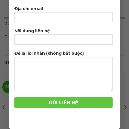
Địa chỉ email
DESCRIPTION
Nội dung liên hệ
Theme wordpress trường mầm non
Để lại lời nhắn (không bắt buộc)
RELATED PRODUCTS
-39%
-42%
Theme wordpress
Theme wordpress