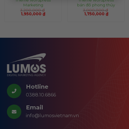
Marketing
bán đồ phong thủy
3,200,000
₫
3,000,000
₫
1,950,000
₫
1,750,000
₫
Hotline
0388.10.6866
Email
info@lumosvietnam.vn