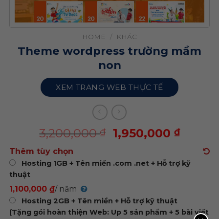
HOME
/
KHÁC
Theme wordpress trường mầm
non
XEM TRANG WEB THỰC TẾ
3,200,000
1,950,000
₫
₫
Thêm tùy chọn
Hosting 1GB + Tên miền .com .net + Hỗ trợ kỹ
thuật
1,100,000 ₫
/ năm
Hosting 2GB + Tên miền + Hỗ trợ kỹ thuật
(Tặng gói hoàn thiện Web: Up 5 sản phẩm + 5 bài viết