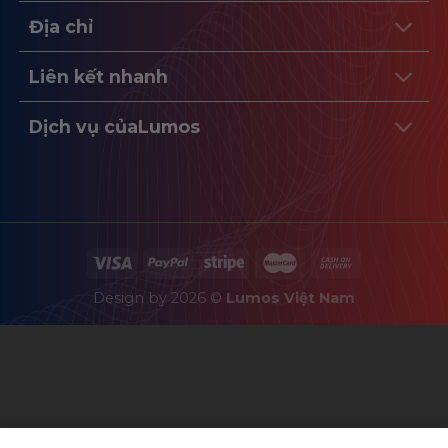
Địa chỉ
Liên kết nhanh
Dịch vụ củaLumos
Design by 2026 ©
Lumos Việt Nam