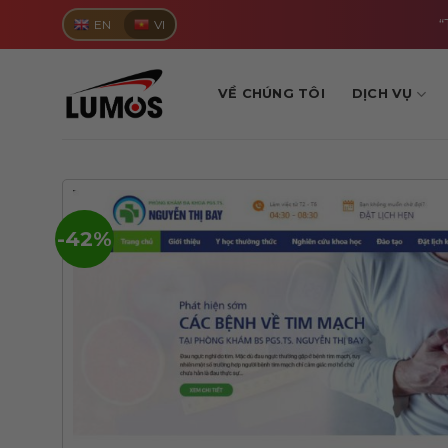
Skip
“
EN
VI
to
content
VỀ CHÚNG TÔI
DỊCH VỤ
-42%