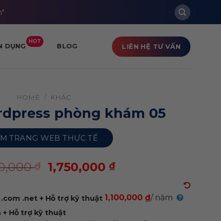
m"
HOT
LIÊN HỆ TƯ VẤN
N DỤNG
BLOG
HOME
/
KHÁC
dpress phòng khám 05
M TRANG WEB THỰC TẾ
00,000
1,750,000
₫
₫
1,100,000 ₫
/ năm
.com .net + Hỗ trợ kỹ thuật
+ Hỗ trợ kỹ thuật