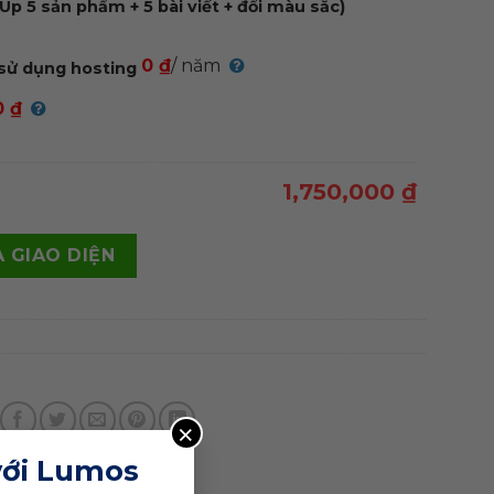
Up 5 sản phẩm + 5 bài viết + đổi màu sắc)
0 ₫
/ năm
sử dụng hosting
0 ₫
1,750,000 ₫
hám 05 quantity
 GIAO DIỆN
×
với Lumos