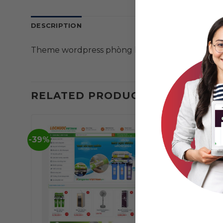
DESCRIPTION
Theme wordpress phòng khám 05
RELATED PRODUCTS
-39%
-39%