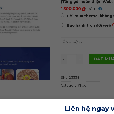
(Tặng gói hoàn thiện Web: 
1,500,000 ₫
/ năm
Chỉ mua theme, không 
Bảo hành trọn đời web
TỔNG CỘNG
Theme wordpress phòng k
ĐẶT MUA
SKU:
23338
Category:
Khác
Liên hệ ngay 