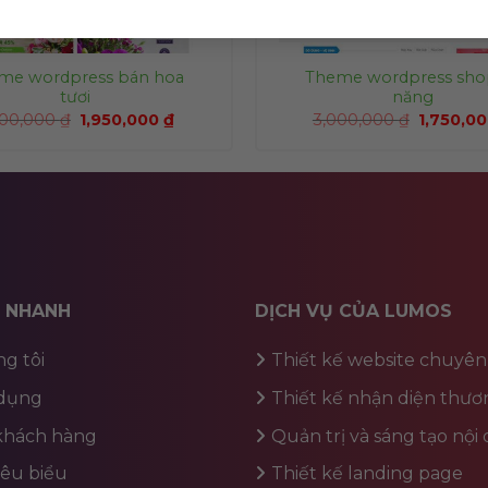
me wordpress bán hoa
Theme wordpress sho
tươi
năng
200,000
₫
1,950,000
₫
3,000,000
₫
1,750,0
T NHANH
DỊCH VỤ CỦA LUMOS
g tôi
Thiết kế website chuyên
dụng
Thiết kế nhận diện thươ
 khách hàng
Quản trị và sáng tạo nội
iêu biểu
Thiết kế landing page