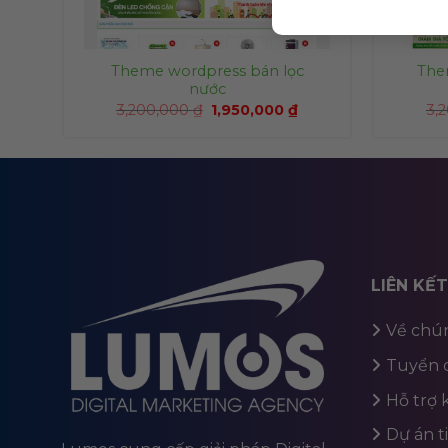
Theme wordpress bán lọc
The
nước
3,200,000
₫
1,950,000
₫
3,
LIÊN KẾ
Về chún
Tuyển 
Hỗ trợ
Dự án t