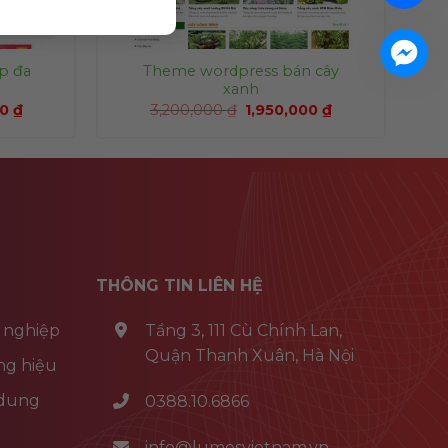
p đa
Theme wordpress bán cây
xanh
00
₫
3,200,000
₫
1,950,000
₫
THÔNG TIN LIÊN HỆ
 nghiệp
Tầng 3, 111 Cù Chính Lan,
Quận Thanh Xuân, Hà Nội
ng hiệu
 dung
0388.10.6866
info@lumosvietnam.vn