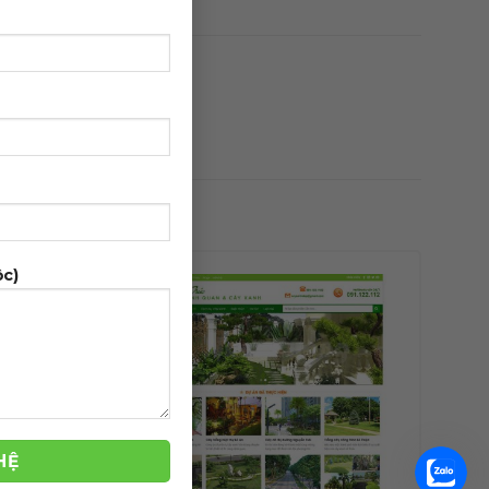
ộc)
-39%