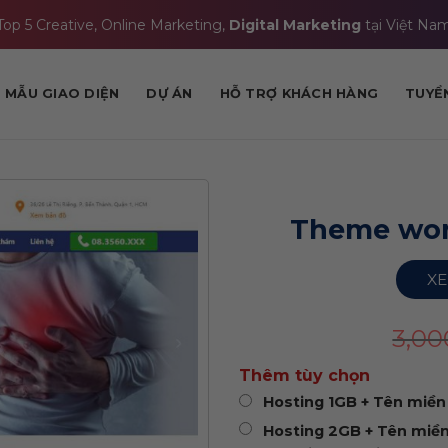
Top 5 Creative, Online Marketing,
Digital Marketing
tại Việt Na
MẪU GIAO DIỆN
DỰ ÁN
HỖ TRỢ KHÁCH HÀNG
TUYỂ
Theme wor
XE
3,0
Thêm tùy chọn
Hosting 1GB + Tên miền 
Hosting 2GB + Tên miền 