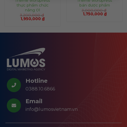
Theme wordpress
Theme wordpress
thực phẩm chức
bán dược phẩm
năng 01
3,000,000
₫
1,750,000
₫
3,200,000
₫
1,950,000
₫
Hotline
0388.10.6866
Email
info@lumosvietnam.vn