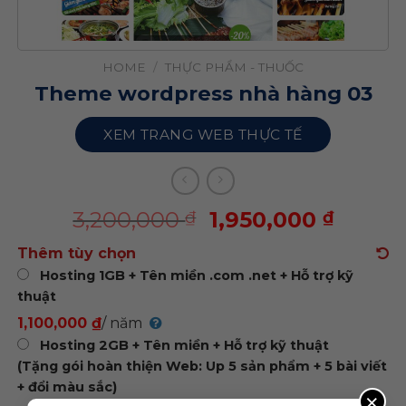
HOME
/
THỰC PHẨM - THUỐC
Theme wordpress nhà hàng 03
XEM TRANG WEB THỰC TẾ
3,200,000
1,950,000
₫
₫
Thêm tùy chọn
Hosting 1GB + Tên miền .com .net + Hỗ trợ kỹ
thuật
1,100,000 ₫
/ năm
Hosting 2GB + Tên miền + Hỗ trợ kỹ thuật
(Tặng gói hoàn thiện Web: Up 5 sản phẩm + 5 bài viết
+ đổi màu sắc)
×