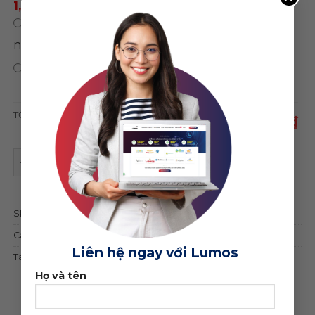
1,500,000 ₫
/ năm
0 ₫
/
Chỉ mua theme, không sử dụng hosting
năm
0 ₫
Bảo hành trọn đời web
TỔNG CỘNG
1,950,000 ₫
Theme wordpress nhà hàng 03 quantity
ĐẶT MUA GIAO DIỆN
SKU:
7847
Category:
Thực phẩm - Thuốc
Liên hệ ngay với Lumos
Tag:
nhà hàng
Họ và tên