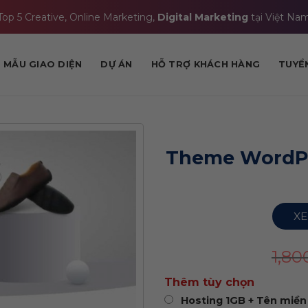
Top 5 Creative, Online Marketing,
Digital Marketing
tại Việt Na
MẪU GIAO DIỆN
DỰ ÁN
HỖ TRỢ KHÁCH HÀNG
TUYỂ
Theme WordPr
XE
1,8
Thêm tùy chọn
Hosting 1GB + Tên miền 