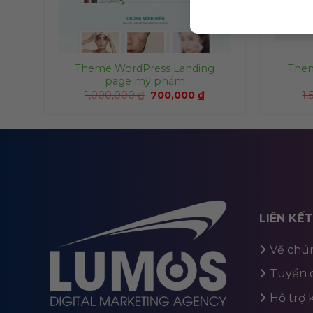
Theme WordPress Landing
Them
page mỹ phẩm
1,000,000
₫
700,000
₫
1
LIÊN KẾ
Về chún
Tuyển 
Hỗ trợ