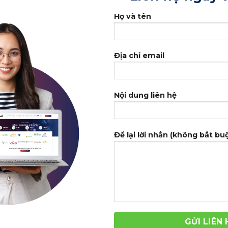
Họ và tên
Địa chỉ email
y da
Nội dung liên hệ
Để lại lời nhắn (không bắt bu
-42%