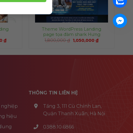
ding
Theme WordPress Landing
page tọa đàm shark Hưng
00
₫
1,800,000
₫
1,050,000
₫
THÔNG TIN LIÊN HỆ
 nghiệp
Tầng 3, 111 Cù Chính Lan,
Quận Thanh Xuân, Hà Nội
ng hiệu
 dung
0388.10.6866