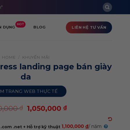
m"
HOT
LIÊN HỆ TƯ VẤN
N DỤNG
BLOG
HOME
/
KHUYẾN MÃI
ess landing page bán giày
da
M TRANG WEB THỰC TẾ
00,000
1,050,000
₫
₫
1,100,000 ₫
/ năm
.com .net + Hỗ trợ kỹ thuật