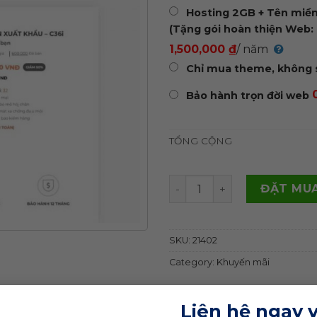
Hosting 2GB + Tên miền 
(Tặng gói hoàn thiện Web: 
1,500,000 ₫
/ năm
Chỉ mua theme, không 
Bảo hành trọn đời web
TỔNG CỘNG
Theme WordPress landing 
ĐẶT MUA
SKU:
21402
Category:
Khuyến mãi
Liên hệ ngay 