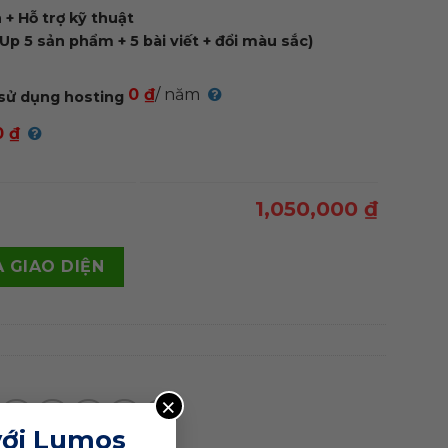
+ Hỗ trợ kỹ thuật
Up 5 sản phẩm + 5 bài viết + đổi màu sắc)
0 ₫
/ năm
sử dụng hosting
0 ₫
1,050,000 ₫
page bán giày da quantity
 GIAO DIỆN
×
với Lumos