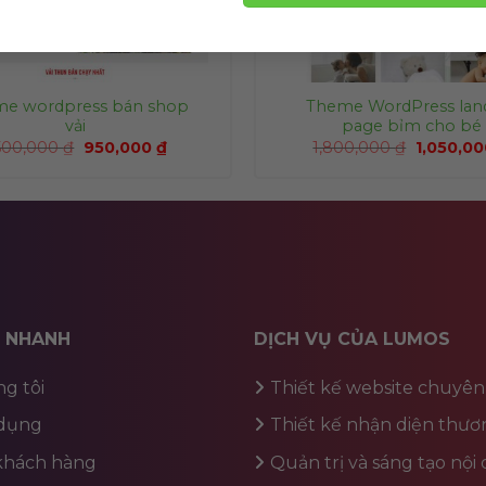
e wordpress bán shop
Theme WordPress lan
vải
page bỉm cho bé
,500,000
₫
950,000
₫
1,800,000
₫
1,050,0
T NHANH
DỊCH VỤ CỦA LUMOS
g tôi
Thiết kế website chuyên
dụng
Thiết kế nhận diện thươ
 khách hàng
Quản trị và sáng tạo nội