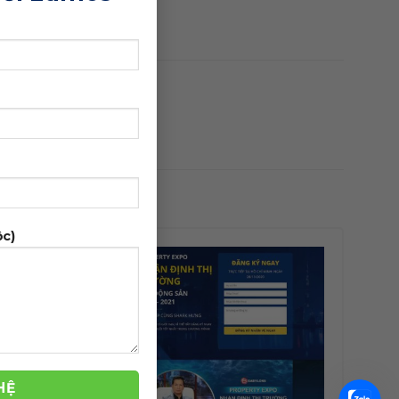
ộc)
-42%