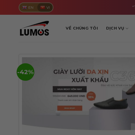
Skip
“
EN
VI
to
content
VỀ CHÚNG TÔI
DỊCH VỤ
-42%