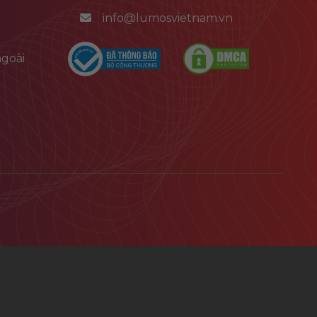
info@lumosvietnam.vn
goài