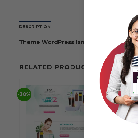
DESCRIPTION
Theme WordPress landing page bán già
RELATED PRODUCTS
-30%
-37%