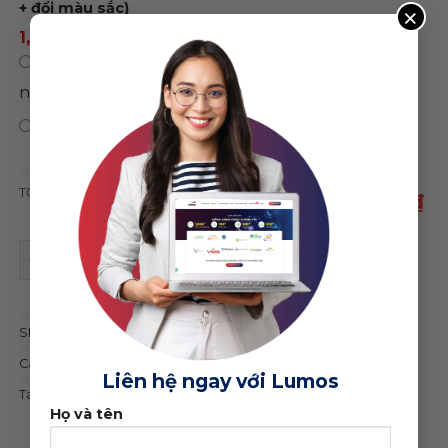
+ đổi màu sắc)
×
1,500,000 ₫
/ năm
0 ₫
/
Chỉ mua theme, không sử dụng hosting
năm
0 ₫
Bảo hành trọn đời web
TỔNG CỘNG
1,750,000 ₫
Theme wordpress Flatsome bất động sản 40 quantity
ĐẶT MUA GIAO DIỆN
SKU:
8826
Category:
Bất động sản
Liên hệ ngay với Lumos
Tags:
bất động sản
,
landing page
,
landing page bất động sản
Họ và tên