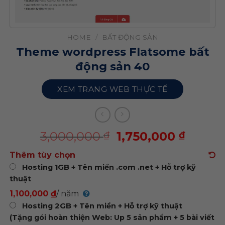
HOME
/
BẤT ĐỘNG SẢN
Theme wordpress Flatsome bất
động sản 40
XEM TRANG WEB THỰC TẾ
3,000,000
1,750,000
₫
₫
Thêm tùy chọn
Hosting 1GB + Tên miền .com .net + Hỗ trợ kỹ
thuật
1,100,000 ₫
/ năm
Hosting 2GB + Tên miền + Hỗ trợ kỹ thuật
(Tặng gói hoàn thiện Web: Up 5 sản phẩm + 5 bài viết