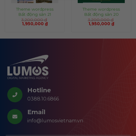
Theme wordpress
Theme wordpress
Bất động sản 21
Bất động sản 20
3,200,000
₫
3,200,000
₫
1,950,000
₫
1,950,000
₫
Hotline
0388.10.6866
Email
info@lumosvietnam.vn