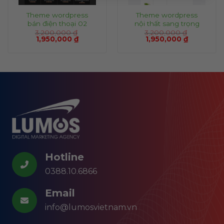
Theme wordpress
Theme wordpress
bán điện thoại 02
nội thất sang trọng
3,200,000
₫
3,200,000
₫
1,950,000
₫
1,950,000
₫
Hotline
0388.10.6866
Email
info@lumosvietnam.vn