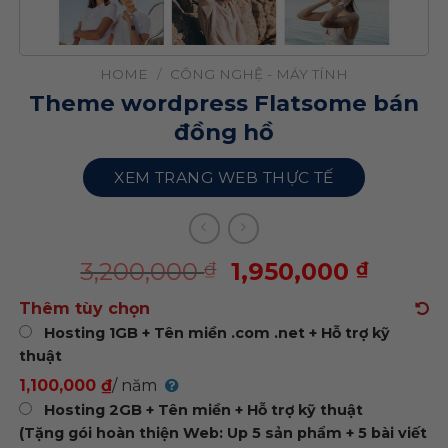
HOME
/
CÔNG NGHỆ - MÁY TÍNH
Theme wordpress Flatsome bán
đồng hồ
XEM TRANG WEB THỰC TẾ
3,200,000
1,950,000
₫
₫
Thêm tùy chọn
Hosting 1GB + Tên miền .com .net + Hỗ trợ kỹ
thuật
1,100,000 ₫
/ năm
Hosting 2GB + Tên miền + Hỗ trợ kỹ thuật
(Tặng gói hoàn thiện Web: Up 5 sản phẩm + 5 bài viết