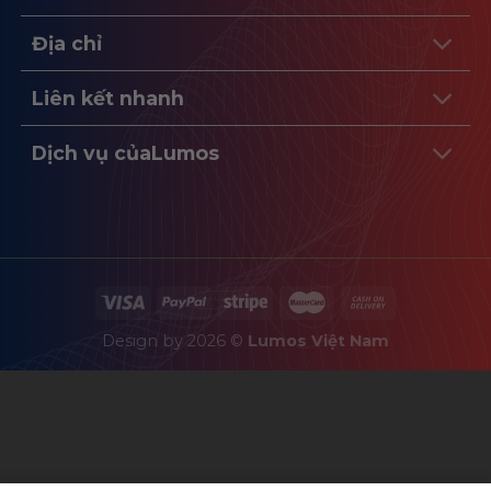
Địa chỉ
Liên kết nhanh
Dịch vụ củaLumos
Design by 2026 ©
Lumos Việt Nam