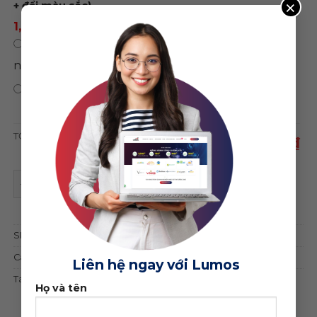
×
+ đổi màu sắc)
1,500,000 ₫
/ năm
0 ₫
/
Chỉ mua theme, không sử dụng hosting
năm
0 ₫
Bảo hành trọn đời web
TỔNG CỘNG
1,950,000 ₫
Theme wordpress du lịch cao cấp 07 quantity
ĐẶT MUA GIAO DIỆN
SKU:
9382
Category:
Du lịch - Khách sạn
Liên hệ ngay với Lumos
Tag:
du lịch
Họ và tên