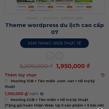
HOME
/
DU LỊCH - KHÁCH SẠN
Theme wordpress du lịch cao cấp
07
XEM TRANG WEB THỰC TẾ
3,200,000
1,950,000
₫
₫
Thêm tùy chọn
Hosting 1GB + Tên miền .com .net + Hỗ trợ kỹ
thuật
1,100,000 ₫
/ năm
Hosting 2GB + Tên miền + Hỗ trợ kỹ thuật
(Tặng gói hoàn thiện Web: Up 5 sản phẩm + 5 bài viết