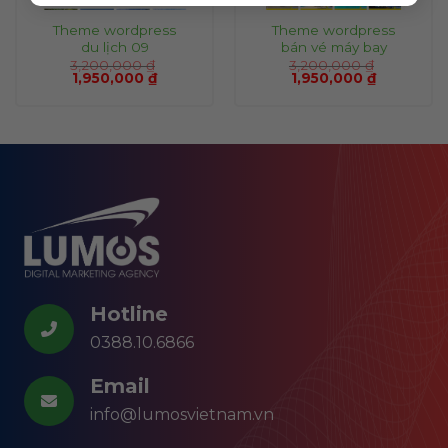
Theme wordpress
Theme wordpress
du lịch 09
bán vé máy bay
3,200,000
₫
3,200,000
₫
1,950,000
₫
1,950,000
₫
Hotline
0388.10.6866
Email
info@lumosvietnam.vn