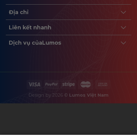
Địa chỉ
Liên kết nhanh
Dịch vụ củaLumos
Design by 2026 ©
Lumos Việt Nam