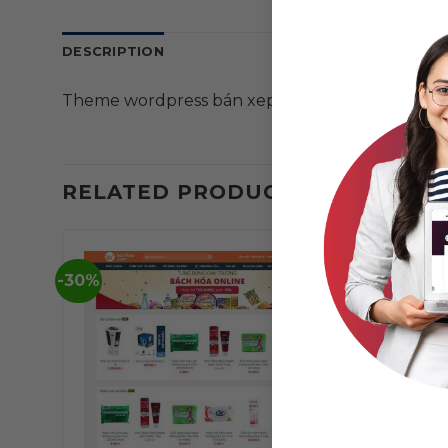
DESCRIPTION
Theme wordpress bán xep đạp 01
RELATED PRODUCTS
-30%
-39%