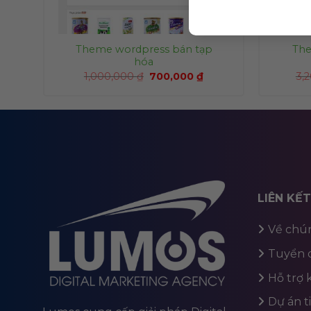
Theme wordpress bán tạp
The
ũ
hóa
1,000,000
₫
700,000
₫
3,
LIÊN KẾ
Về chún
Tuyển 
Hỗ trợ
Dự án t