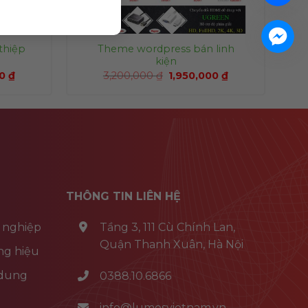
thiệp
Theme wordpress bán linh
kiện
00
₫
3,200,000
₫
1,950,000
₫
THÔNG TIN LIÊN HỆ
 nghiệp
Tầng 3, 111 Cù Chính Lan,
Quận Thanh Xuân, Hà Nội
ng hiệu
 dung
0388.10.6866
info@lumosvietnam.vn