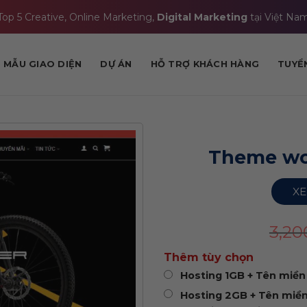
Top 5 Creative, Online Marketing,
Digital Marketing
tại Việt Na
MẪU GIAO DIỆN
DỰ ÁN
HỖ TRỢ KHÁCH HÀNG
TUYỂ
Theme wo
XE
3,2
Thêm tùy chọn
Hosting 1GB + Tên miền 
Hosting 2GB + Tên miền 