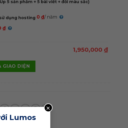
Up 5 sản phẩm + 5 bài viết + đổi màu sắc)
0 ₫
/ năm
sử dụng hosting
0 ₫
1,950,000 ₫
ạp 01 quantity
 GIAO DIỆN
×
với Lumos