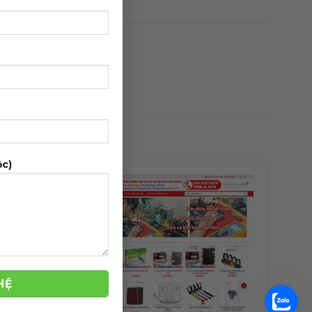
ộc)
-39%