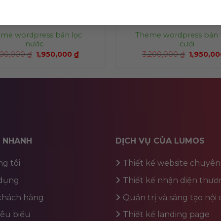
me wordpress bán lọc
Theme wordpress bán 
nước
cưới
200,000
₫
1,950,000
₫
3,200,000
₫
1,950,0
T NHANH
DỊCH VỤ CỦA LUMOS
g tôi
Thiết kế website chuyên
dụng
Thiết kế nhận diện thươ
 khách hàng
Quản trị và sáng tạo nội
iêu biểu
Thiết kế landing page