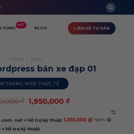
m"
HOT
LIÊN HỆ TƯ VẤN
N DỤNG
BLOG
HOME
/
KHÁC
rdpress bán xe đạp 01
M TRANG WEB THỰC TẾ
00,000
1,950,000
₫
₫
1,100,000 ₫
/ năm
.com .net + Hỗ trợ kỹ thuật
+ Hỗ trợ kỹ thuật