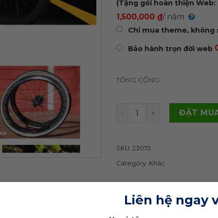
(Tặng gói hoàn thiện Web: 
1,500,000 ₫
/ năm
Chỉ mua theme, không 
Bảo hành trọn đời web
TỔNG CỘNG
Theme wordpress bán xe đ
ĐẶT MUA
SKU:
23072
Category:
Khác
Liên hệ ngay 