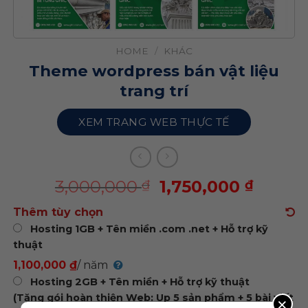
HOME
/
KHÁC
Theme wordpress bán vật liệu
trang trí
XEM TRANG WEB THỰC TẾ
3,000,000
1,750,000
₫
₫
Thêm tùy chọn
Hosting 1GB + Tên miền .com .net + Hỗ trợ kỹ
thuật
1,100,000 ₫
/ năm
Hosting 2GB + Tên miền + Hỗ trợ kỹ thuật
(Tặng gói hoàn thiện Web: Up 5 sản phẩm + 5 bài viết
×