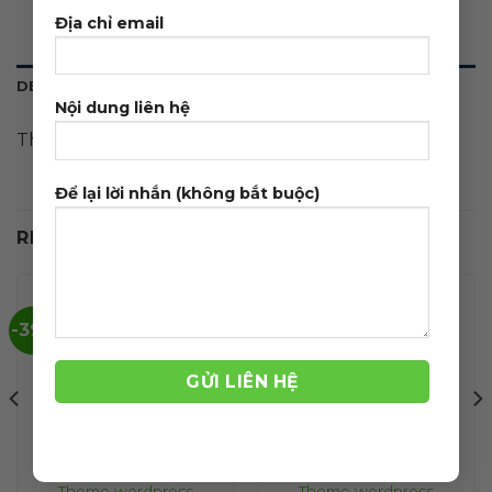
Địa chỉ email
DESCRIPTION
Nội dung liên hệ
Theme wordpress bán vật liệu trang trí
Để lại lời nhắn (không bắt buộc)
RELATED PRODUCTS
-39%
-39%
Theme wordpress
Theme wordpress