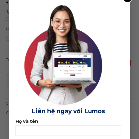
+ đổi màu sắc)
1,500,000 ₫
/ năm
0 ₫
/
Chỉ mua theme, không sử dụng hosting
năm
0 ₫
Bảo hành trọn đời web
TỔNG CỘNG
1,750,000 ₫
Theme wordpress bán vật liệu trang trí quantity
ĐẶT MUA GIAO DIỆN
SKU:
23328
Liên hệ ngay với Lumos
Category:
Khác
Họ và tên