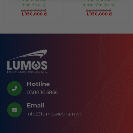
bán đá quý
trung tâm gia sư
3,200,000
₫
3,200,000
₫
1,950,000
₫
1,950,000
₫
Hotline
0388.10.6866
Email
info@lumosvietnam.vn