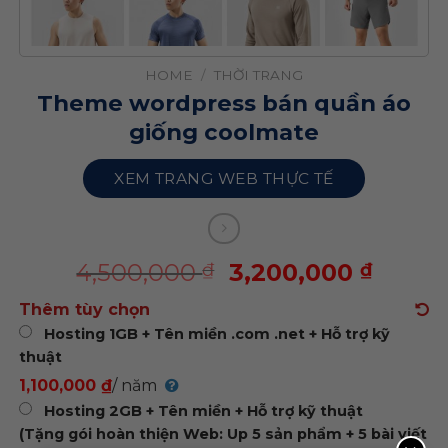
HOME
/
THỜI TRANG
Theme wordpress bán quần áo
giống coolmate
XEM TRANG WEB THỰC TẾ
4,500,000
3,200,000
₫
₫
Thêm tùy chọn
Hosting 1GB + Tên miền .com .net + Hỗ trợ kỹ
thuật
1,100,000 ₫
/ năm
Hosting 2GB + Tên miền + Hỗ trợ kỹ thuật
(Tặng gói hoàn thiện Web: Up 5 sản phẩm + 5 bài viết