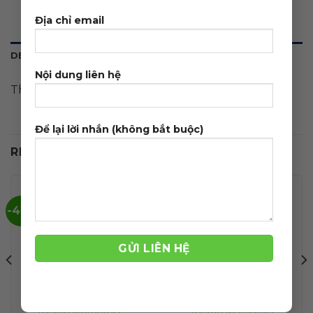
Địa chỉ email
DESCRIPTION
Nội dung liên hệ
Theme wordpress bán quần áo giống coolmate
Để lại lời nhắn (không bắt buộc)
RELATED PRODUCTS
-42%
-39%
Theme wordpress
Theme wordpress