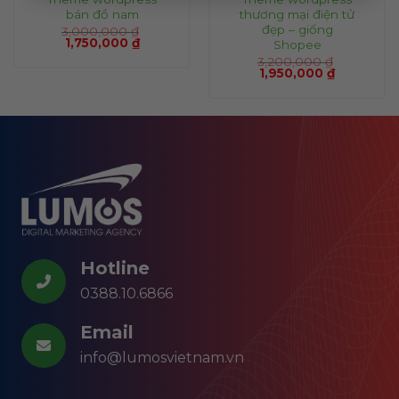
bán đồ nam
thương mại điện tử
đẹp – giống
3,000,000
₫
1,750,000
₫
Shopee
3,200,000
₫
1,950,000
₫
Hotline
0388.10.6866
Email
info@lumosvietnam.vn