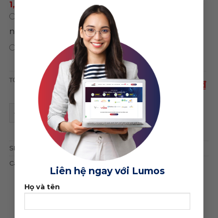
1,500,000 ₫
/ năm
0 ₫
/
Chỉ mua theme, không sử dụng hosting
năm
0 ₫
Bảo hành trọn đời web
TỔNG CỘNG
1,950,000 ₫
Theme wordpress bán đá muối quantity
ĐẶT MUA GIAO DIỆN
SKU:
23100
Category:
Khác
Liên hệ ngay với Lumos
Họ và tên