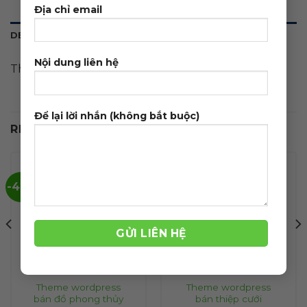
Địa chỉ email
DESCRIPTION
Nội dung liên hệ
Theme wordpress bán đá muối
Để lại lời nhắn (không bắt buộc)
RELATED PRODUCTS
-42%
-39%
Theme wordpress
Theme wordpress
bán đồ phong thủy
bán thiệp cưới