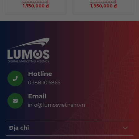
3,000,000
₫
3,200,000
₫
1,750,000
₫
1,950,000
₫
Hotline
0388.10.6866
Email
info@lumosvietnam.vn
Địa chỉ