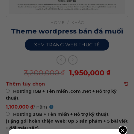
HOME
/
KHÁC
Theme wordpress bán đá muối
XEM TRANG WEB THỰC TẾ
3,200,000
1,950,000
₫
₫
Thêm tùy chọn
Hosting 1GB + Tên miền .com .net + Hỗ trợ kỹ
thuật
1,100,000 ₫
/ năm
Hosting 2GB + Tên miền + Hỗ trợ kỹ thuật
(Tặng gói hoàn thiện Web: Up 5 sản phẩm + 5 bài viết
+ đổi màu sắc)
×