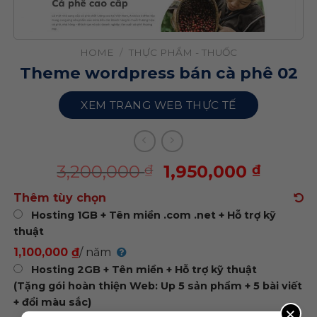
HOME
/
THỰC PHẨM - THUỐC
Theme wordpress bán cà phê 02
XEM TRANG WEB THỰC TẾ
3,200,000
1,950,000
₫
₫
Thêm tùy chọn
Hosting 1GB + Tên miền .com .net + Hỗ trợ kỹ
thuật
1,100,000 ₫
/ năm
Hosting 2GB + Tên miền + Hỗ trợ kỹ thuật
(Tặng gói hoàn thiện Web: Up 5 sản phẩm + 5 bài viết
+ đổi màu sắc)
×