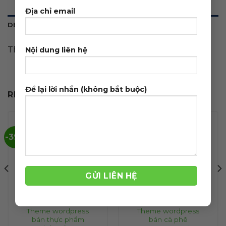
Địa chỉ email
DESCRIPTION
Theme wordpress bán cà phê 02
Nội dung liên hệ
Để lại lời nhắn (không bắt buộc)
RELATED PRODUCTS
-39%
-38%
Theme wordpress
Theme wordpress
bán thực phẩm
bán cà phê