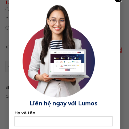
1,500,000 ₫
/ năm
0 ₫
/
Chỉ mua theme, không sử dụng hosting
năm
0 ₫
Bảo hành trọn đời web
TỔNG CỘNG
1,950,000 ₫
Theme wordpress bán cà phê 02 quantity
ĐẶT MUA GIAO DIỆN
SKU:
20536
Category:
Thực phẩm - Thuốc
Liên hệ ngay với Lumos
Họ và tên