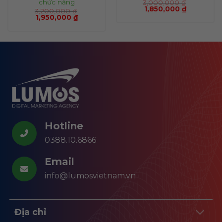
chức năng
3,000,000
₫
1,850,000
₫
3,200,000
₫
1,950,000
₫
Hotline
0388.10.6866
Email
info@lumosvietnam.vn
Địa chỉ