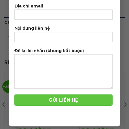
Địa chỉ email
DESCRIPTION
Nội dung liên hệ
Theme wordpress bán bánh trung thu 01
Để lại lời nhắn (không bắt buộc)
RELATED PRODUCTS
-39%
-39%
Theme wordpress
Theme wordpress