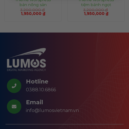
bán nông sản
tiệm bánh ngọt
3,200,000
₫
3,200,000
₫
1,950,000
₫
1,950,000
₫
Hotline
0388.10.6866
Email
info@lumosvietnam.vn