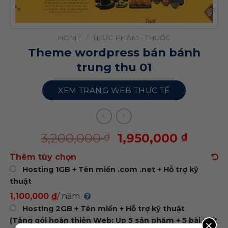
HOME
/
THỰC PHẨM - THUỐC
Theme wordpress bán bánh
trung thu 01
XEM TRANG WEB THỰC TẾ
3,200,000
1,950,000
₫
₫
Thêm tùy chọn
Hosting 1GB + Tên miền .com .net + Hỗ trợ kỹ
thuật
1,100,000 ₫
/ năm
Hosting 2GB + Tên miền + Hỗ trợ kỹ thuật
(Tặng gói hoàn thiện Web: Up 5 sản phẩm + 5 bài viết
×