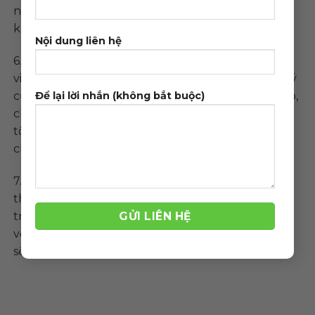
những mục đích có thể gây ảnh hưởng đến các
khách hàng khác của chúng tôi.
Nội dung liên hệ
6. Chúng tôi sao lưu dữ liệu hàng tuần, tuy nhiên
việc sao lưu này chỉ phục vụ cho mục đích quản lý
của chúng tôi. Nếu khách hàng yêu cầu cung cấp,
Để lại lời nhắn (không bắt buộc)
chúng tôi sẽ gửi những bản sao lưu nhưng chúng
tôi không chịu trách nhiệm về những sự cố xảy ra
cho các dữ liệu này.
7. Chúng tôi sẽ tạm ngưng dịch vụ mà không cần
thông báo trước vì lý do vi phạm các điều khoản
trên hợp đồng. Trường hợp khách hàng cam kết
với chúng tôi không tái vi phạm quy định sử dụng
sẽ phải gửi Công văn cam kết (bản cứng).