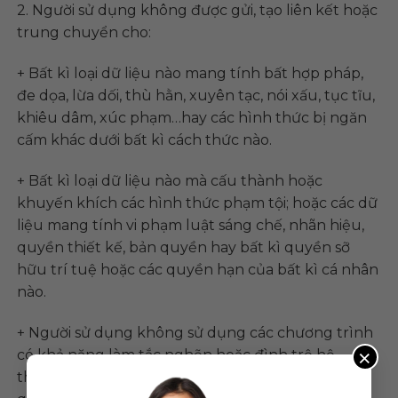
2. Người sử dụng không được gửi, tạo liên kết hoặc
trung chuyển cho:
+ Bất kì loại dữ liệu nào mang tính bất hợp pháp,
đe dọa, lừa dối, thù hằn, xuyên tạc, nói xấu, tục tĩu,
khiêu dâm, xúc phạm…hay các hình thức bị ngăn
cấm khác dưới bất kì cách thức nào.
+ Bất kì loại dữ liệu nào mà cấu thành hoặc
khuyến khích các hình thức phạm tội; hoặc các dữ
liệu mang tính vi phạm luật sáng chế, nhãn hiệu,
quyền thiết kế, bản quyền hay bất kì quyền sỡ
hữu trí tuệ hoặc các quyền hạn của bất kì cá nhân
nào.
+ Người sử dụng không sử dụng các chương trình
×
có khả năng làm tắc nghẽn hoặc đình trệ hệ
thống, như gây cạn kiệt tài nguyên hệ thống, làm