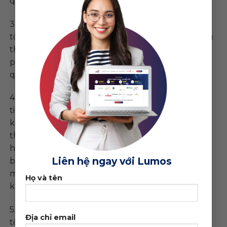
quá tải bộ vi xử lý và bộ nhớ.
3. Chúng tôi có quyền loại bỏ account mà chúng
tôi cho là không phù hợp ở site của bạn mà không
thông báo trước: Chúng tôi không chấp nhận các
phần mềm mà bạn không chứng minh được bản
quyền thuộc về của mình.
4. Người sử dụng giữ một cách an toàn các thông
tin nhận biết, mật khẩu hay những thông tin mật
khác liên quan đến tài khoản của bạn và lập tức
thông báo cho chúng tôi khi bạn phát hiện các
hình thức truy cập trái phép bằng tài khoản của
Liên hệ ngay với Lumos
bạn hoặc các sơ hở về bảo mật, bao gồm việc mất
mát, đánh cắp hoặc để lộ các thông tin về mật
Họ và tên
khẩu và các thông tin bảo mật khác.
5. Người sử dụng tuân thủ các thủ tục mà chúng
Địa chỉ email
tôi đưa ra và sẽ không được dùng server vào